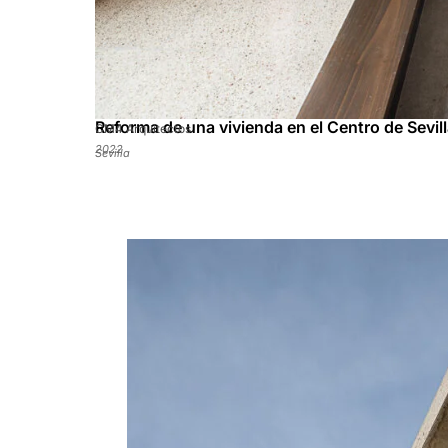
Reforma de una vivienda en el Centro de Sevil
CM4 Arquitectos
2022
Sevilla