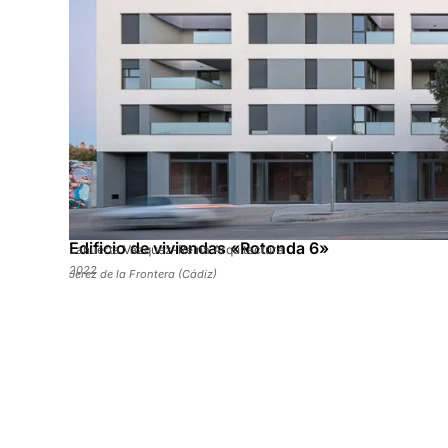
Edificio de viviendas «Rotonda 6»
Lahuerta Vázquez-Reina Arquitectura
2022
Jerez de la Frontera (Cádiz)