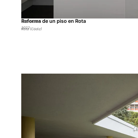
Reforma de un piso en Rota
07b-studio
2022
Rota (Cádiz)