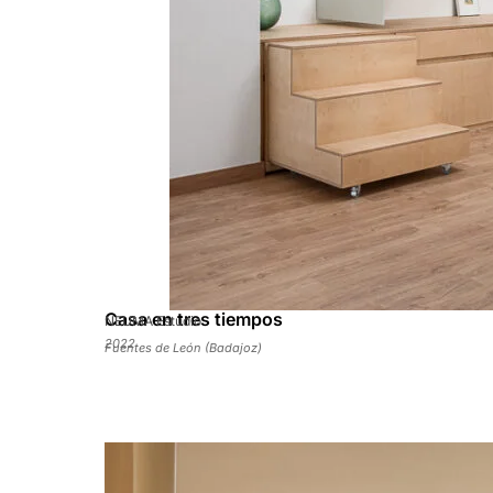
Casa en tres tiempos
NEUMA Estudio
2022
Fuentes de León (Badajoz)