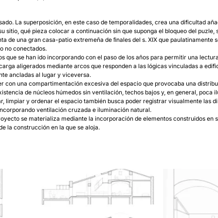
sado. La superposición, en este caso de temporalidades, crea una dificultad aña
itio, qué pieza colocar a continuación sin que suponga el bloqueo del puzle, sin
anta de una gran casa-patio extremeña de ﬁnales del s. XIX que paulatinamente 
o no conectados.
ios que se han ido incorporando con el paso de los años para permitir una lectura
arga aligerados mediante arcos que responden a las lógicas vinculadas a edifi
nte ancladas al lugar y viceversa.
ver con una compartimentación excesiva del espacio que provocaba una distribu
stencia de núcleos húmedos sin ventilación, techos bajos y, en general, poca il
, limpiar y ordenar el espacio también busca poder registrar visualmente las di
corporando ventilación cruzada e iluminación natural.
proyecto se materializa mediante la incorporación de elementos construidos en
de la construcción en la que se aloja.