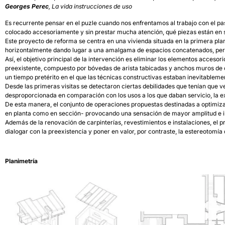
Georges Perec
, La vida instrucciones de uso
Es recurrente pensar en el puzle cuando nos enfrentamos al trabajo con el pa
colocado accesoriamente y sin prestar mucha atención, qué piezas están en su s
Este proyecto de reforma se centra en una vivienda situada en la primera pl
horizontalmente dando lugar a una amalgama de espacios concatenados, per
Así, el objetivo principal de la intervención es eliminar los elementos accesor
preexistente, compuesto por bóvedas de arista tabicadas y anchos muros de c
un tiempo pretérito en el que las técnicas constructivas estaban inevitableme
Desde las primeras visitas se detectaron ciertas debilidades que tenían que 
desproporcionada en comparación con los usos a los que daban servicio, la exi
De esta manera, el conjunto de operaciones propuestas destinadas a optimizar
en planta como en sección- provocando una sensación de mayor amplitud e in
Además de la renovación de carpinterías, revestimientos e instalaciones, el 
dialogar con la preexistencia y poner en valor, por contraste, la estereotomía 
Planimetría